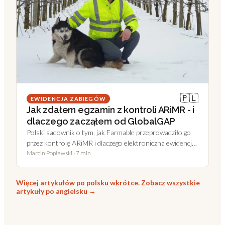
🇵🇱
EWIDENCJA ZABIEGÓW
Jak zdałem egzamin z kontroli ARiMR - i
dlaczego zacząłem od GlobalGAP
Polski sadownik o tym, jak Farmable przeprowadziło go
przez kontrolę ARiMR i dlaczego elektroniczna ewidencja
okazała się lepszą inwestycją niż się spodziewał.
Marcin Popławski
·
7 min
Więcej artykułów po polsku wkrótce. Zobacz wszystkie
artykuły po angielsku →