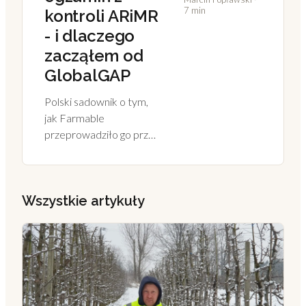
7 min
kontroli ARiMR
- i dlaczego
zacząłem od
GlobalGAP
Polski sadownik o tym,
jak Farmable
przeprowadziło go przez
kontrolę ARiMR i
dlaczego elektroniczna
ewidencja okazała się
Wszystkie artykuły
lepszą inwestycją niż się
spodziewał.