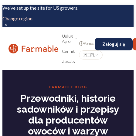
We've set up the site for US growers.
Change region
✕
Usługi
Agro
Pomoc
Zaloguj się
Cennik
🇵🇱
PL
Zasoby
FARMABLE BLOG
Przewodniki, historie
sadowników i przepisy
dla producentów
owoców i warzyw