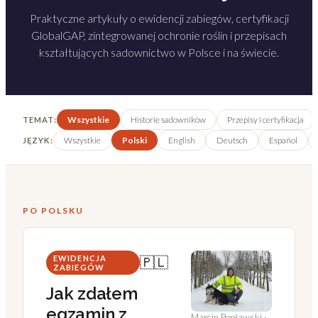
Praktyczne artykuły o ewidencji zabiegów, certyfikacji
GlobalGAP, zintegrowanej ochronie roślin i przepisach
kształtujących sadownictwo w Polsce i na świecie.
Wszystkie
Historie sadowników
Przepisy i certyfikacja
TEMAT
:
Wszystkie
Polski
English
Deutsch
Español
JĘZYK
:
PO POLSKU
EWIDENCJA
🇵🇱
ZABIEGÓW
Jak zdałem
egzamin z
Marcin Popławski
·