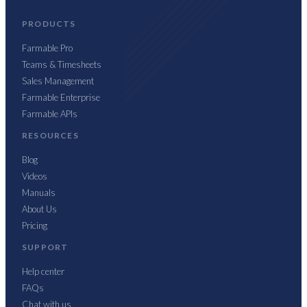
PRODUCTS
Farmable Pro
Teams & Timesheets
Sales Management
Farmable Enterprise
Farmable APIs
RESOURCES
Blog
Videos
Manuals
About Us
Pricing
SUPPORT
Help center
FAQs
Chat with us