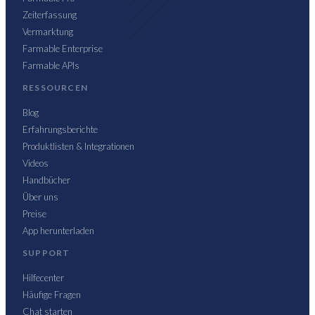
Zeiterfassung
Vermarktung
Farmable Enterprise
Farmable APIs
RESSOURCEN
Blog
Erfahrungsberichte
Produktlisten & Integrationen
Videos
Handbücher
Über uns
Preise
App herunterladen
SUPPORT
Hilfecenter
Häufige Fragen
Chat starten