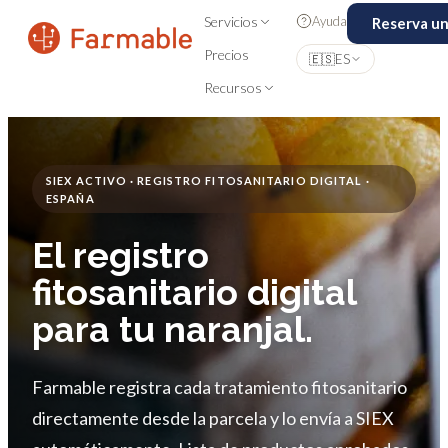
Ayuda
Servicios
Reserva u
Precios
🇪🇸
ES
Recursos
SIEX ACTIVO · REGISTRO FITOSANITARIO DIGITAL ·
ESPAÑA
El registro
fitosanitario digital
para tu naranjal.
Farmable registra cada tratamiento fitosanitario
directamente desde la parcela y lo envía a SIEX