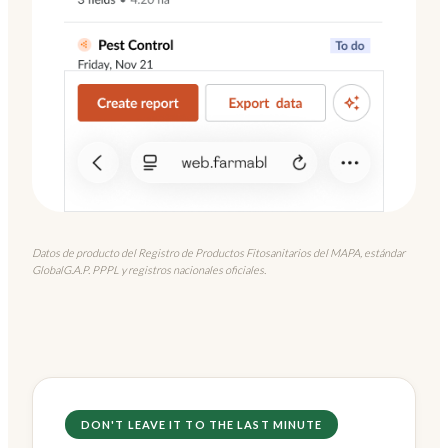
Datos de producto del Registro de Productos Fitosanitarios del MAPA, estándar
GlobalG.A.P. PPPL y registros nacionales oficiales.
DON'T LEAVE IT TO THE LAST MINUTE