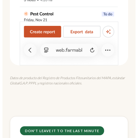
Datos de producto del Registro de Productos Fitosanitarios del MAPA, estándar
GlobalG.A.P. PPPL y registros nacionales oficiales.
DON'T LEAVE IT TO THE LAST MINUTE