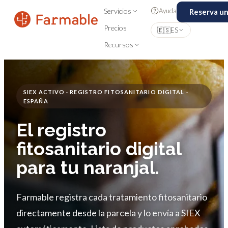
Ayuda
Servicios
Reserva u
Precios
🇪🇸
ES
Recursos
SIEX ACTIVO · REGISTRO FITOSANITARIO DIGITAL ·
ESPAÑA
El registro
fitosanitario digital
para tu naranjal.
Farmable registra cada tratamiento fitosanitario
directamente desde la parcela y lo envía a SIEX