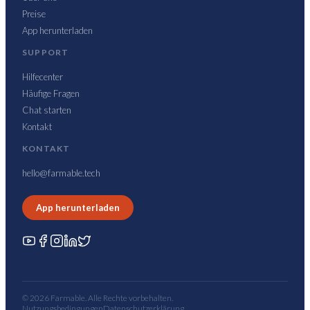
Preise
App herunterladen
SUPPORT
Hilfecenter
Häufige Fragen
Chat starten
Kontakt
KONTAKT
hello@farmable.tech
App herunterladen
© 2026 Farmable. Alle Rechte vorbehalten.
Nutzungsbedingungen
Datenschutzerklärung