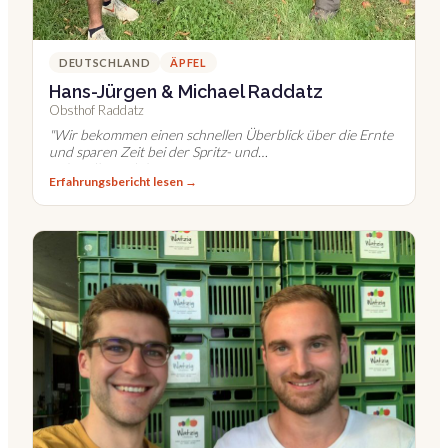
DEUTSCHLAND
ÄPFEL
Hans-Jürgen & Michael Raddatz
Obsthof Raddatz
"
Wir bekommen einen schnellen Überblick über die Ernte
und sparen Zeit bei der Spritz- und
Behandlungsdokumentation.
"
Erfahrungsbericht lesen →