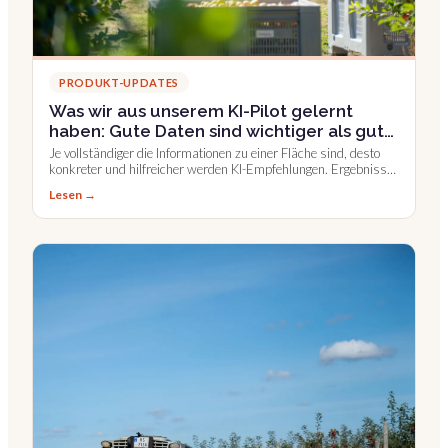
PRODUKT-UPDATES
Was wir aus unserem KI-Pilot gelernt
haben: Gute Daten sind wichtiger als gute
KI
Je vollständiger die Informationen zu einer Fläche sind, desto
konkreter und hilfreicher werden KI-Empfehlungen. Ergebnisse
aus einem echten Praxistest mit Betrieben in Norwegen und
Lesen →
England.