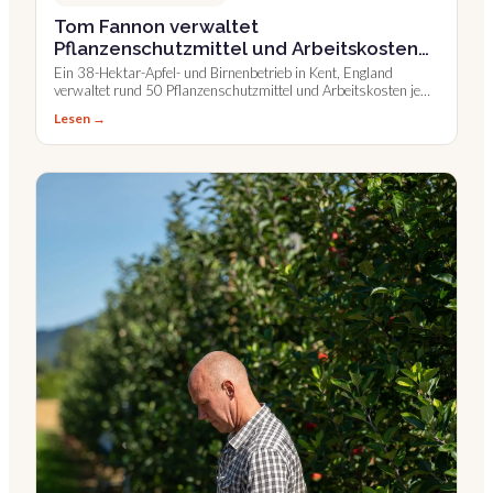
Tom Fannon verwaltet
Pflanzenschutzmittel und Arbeitskosten
pro Fläche
Ein 38-Hektar-Apfel- und Birnenbetrieb in Kent, England
verwaltet rund 50 Pflanzenschutzmittel und Arbeitskosten je
Fläche direkt in Farmable.
Lesen →