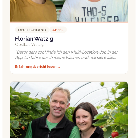
DEUTSCHLAND
ÄPFEL
Florian Watzig
Obstbau Watzig
"
Besonders cool finde ich den Multi-Location-Job in der
App. Ich fahre durch meine Flächen und markiere alle
toten Bäume einmalig als Standort.
"
Erfahrungsbericht lesen →