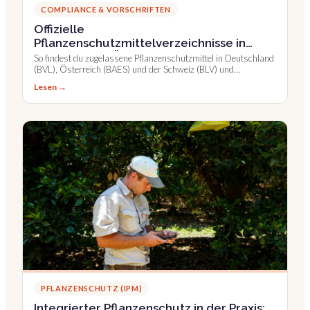
COMPLIANCE & VORSCHRIFTEN
Offizielle
Pflanzenschutzmittelverzeichnisse in
Deutschland, Österreich und der Schweiz
So findest du zugelassene Pflanzenschutzmittel in Deutschland
(BVL), Österreich (BAES) und der Schweiz (BLV) und
dokumentierst einfacher.
Lesen →
PFLANZENSCHUTZ (IPM)
Integrierter Pflanzenschutz in der Praxis: