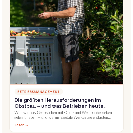
BETRIEBSMANAGEMENT
Die größten Herausforderungen im
Obstbau – und was Betrieben heute
wirklich hilft
Was wir aus Gesprächen mit Obst- und Weinbaubetrieben
gelernt haben — und warum digitale Werkzeuge entlasten
sollten, statt zusätzliche Arbeit zu schaffen.
Lesen →