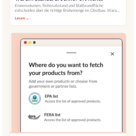
ausreichen
Kronenvolumen, Reihenabstand und Blattwandfläche
entscheiden über die richtige Brühemenge im Obstbau. Warum
Standardrechner oft nicht ausreichen, und wie Farmable
Lesen →
unterstützt.