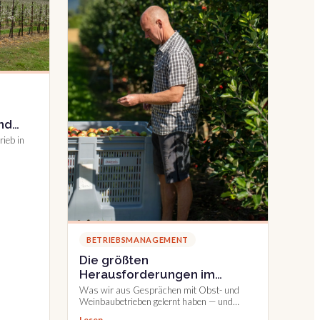
nd
he
rieb in
sten je
BETRIEBSMANAGEMENT
Die größten
Herausforderungen im
Obstbau – und was Betrieben
Was wir aus Gesprächen mit Obst- und
heute wirklich hilft
Weinbaubetrieben gelernt haben — und
warum digitale Werkzeuge entlasten sollten,
Lesen →