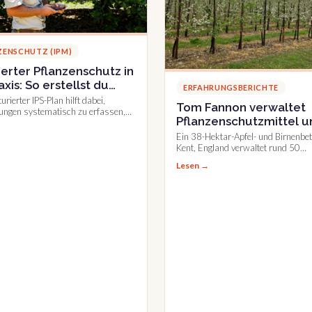
ZENSCHUTZ (IPM)
ierter Pflanzenschutz in
axis: So erstellst du
ERFAHRUNGSBERICHTE
wirksamen IPS-Plan
urierter IPS-Plan hilft dabei,
Tom Fannon verwaltet
ungen systematisch zu erfassen,
Pflanzenschutzmittel u
ealistisch einzuschätzen und
schutzmaßnahmen gezielt
Arbeitskosten pro Fläc
Ein 38-Hektar-Apfel- und Birnenbet
en.
Kent, England verwaltet rund 50
Pflanzenschutzmittel und Arbeitsko
Lesen →
Fläche direkt in Farmable.