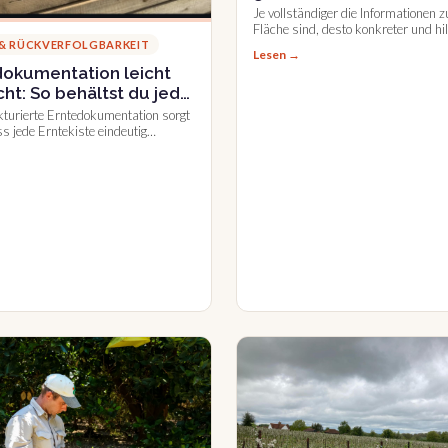
sind wichtiger als gute 
Je vollständiger die Informationen z
Fläche sind, desto konkreter und hil
werden KI-Empfehlungen. Ergebnis
 & RÜCKVERFOLGBARKEIT
Lesen →
einem echten Praxistest mit Betrieb
dokumentation leicht
Norwegen und England.
t: So behältst du jede
im Blick
kturierte Erntedokumentation sorgt
ss jede Erntekiste eindeutig
t werden kann, von der Fläche bis
haus.