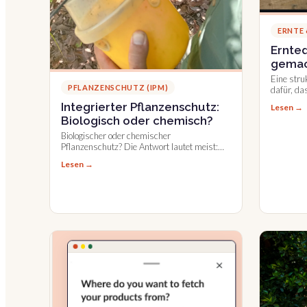
ERNTE
Ernte
gemach
Kiste 
Eine stru
PFLANZENSCHUTZ (IPM)
dafür, da
zugeordne
Integrierter Pflanzenschutz:
Lesen →
ins Pack
Biologisch oder chemisch?
Biologischer oder chemischer
Pflanzenschutz? Die Antwort lautet meist:
beides. Wie integrierter Pflanzenschutz in der
Lesen →
Praxis funktioniert.