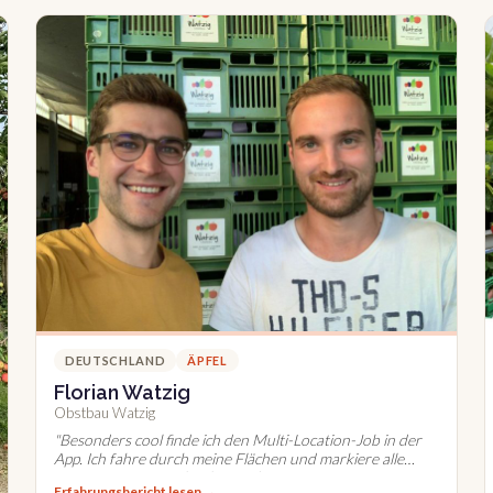
DEUTSCHLAND
ÄPFEL
Florian Watzig
Obstbau Watzig
"
Besonders cool finde ich den Multi-Location-Job in der
App. Ich fahre durch meine Flächen und markiere alle
toten Bäume einmalig als Standort.
"
Erfahrungsbericht lesen →