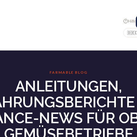
Hilfe
🇩🇪
FARMABLE BLOG
ANLEITUNGEN,
AHRUNGSBERICHTE
ANCE-NEWS FÜR OB
GEMÜSEBETRIEBE