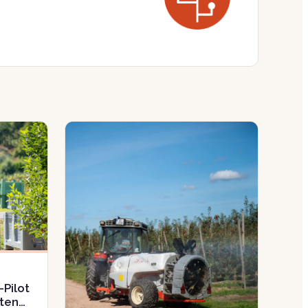
-Pilot
aten