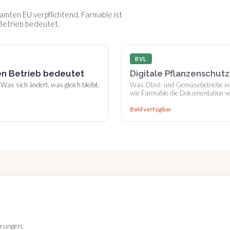
samten EU verpflichtend. Farmable ist
 Betrieb bedeutet.
BVL
nen Betrieb bedeutet
Digitale Pflanzenschut
. Was sich ändert, was gleich bleibt,
Was Obst- und Gemüsebetriebe in
wie Farmable die Dokumentation ve
Bald verfügbar
erungen,