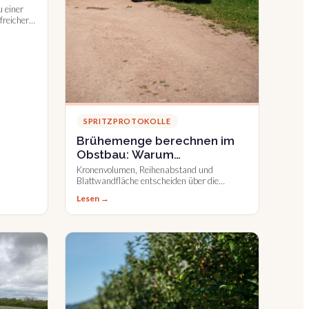
KI
u einer
freicher
se aus
en in
SPRITZPROTOKOLLE
Brühemenge berechnen im
Obstbau: Warum
Standardrechner oft nicht
Kronenvolumen, Reihenabstand und
ausreichen
Blattwandfläche entscheiden über die
richtige Brühemenge im Obstbau. Warum
Lesen →
Standardrechner oft nicht ausreichen, und
wie Farmable unterstützt.