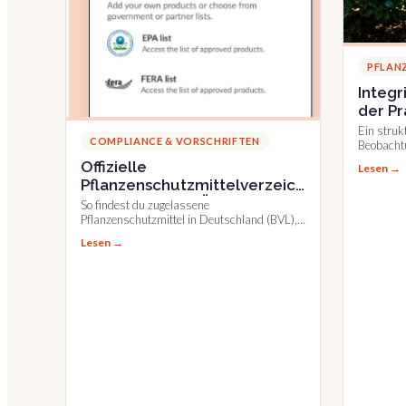
PFLAN
Integr
der Pr
einen 
Ein strukt
COMPLIANCE & VORSCHRIFTEN
Beobacht
Risiken r
Offizielle
Lesen →
Pflanzen
Pflanzenschutzmittelverzeichnisse
einzusetz
in Deutschland, Österreich
So findest du zugelassene
und der Schweiz
Pflanzenschutzmittel in Deutschland (BVL),
Österreich (BAES) und der Schweiz (BLV)
Lesen →
und dokumentierst einfacher.