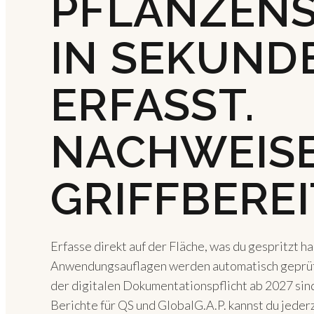
PFLANZEN
IN SEKUND
ERFASST.
NACHWEISE
GRIFFBEREI
Erfasse direkt auf der Fläche, was du gespritzt h
Anwendungsauflagen werden automatisch geprüf
der digitalen Dokumentationspflicht ab 2027 sin
Berichte für QS und GlobalG.A.P. kannst du jeder