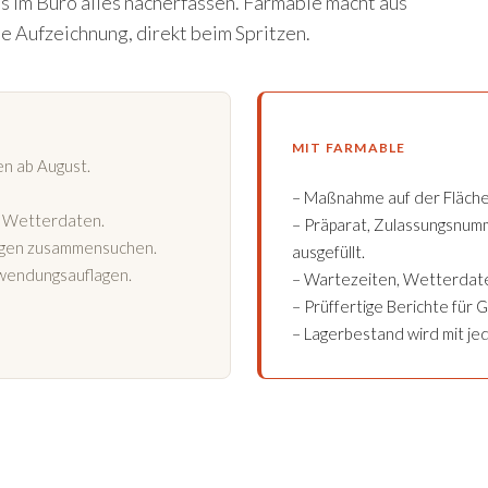
 im Büro alles nacherfassen. Farmable macht aus
e Aufzeichnung, direkt beim Spritzen.
MIT FARMABLE
en ab August.
– Maßnahme auf der Fläche
 Wetterdaten.
– Präparat, Zulassungsnu
lagen zusammensuchen.
ausgefüllt.
nwendungsauflagen.
– Wartezeiten, Wetterdate
– Prüffertige Berichte für 
– Lagerbestand wird mit je