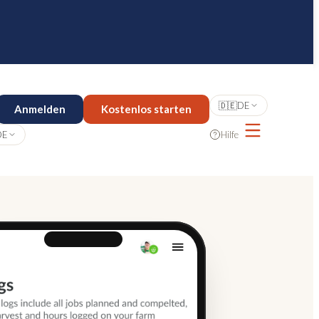
🇩🇪
DE
Anmelden
Kostenlos starten
DE
Hilfe