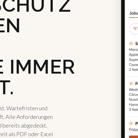
SCHUTZ
EN
 IMMER
T.
ast. Wartefristen und
t. Alle Anforderungen
d bereits abgedeckt.
zeit als PDF oder Excel