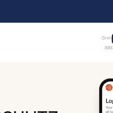
Hilfe
🇩🇪