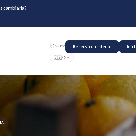
es cambiarla?
Ayuda
Reserva una demo
Inic
🇪🇸
ES
ÑA