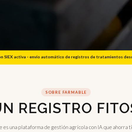
ón SIEX activa - envío automático de registros de tratamientos de
SOBRE FARMABLE
N REGISTRO FITO
 es una plataforma de gestión agrícola con IA que ahorra 