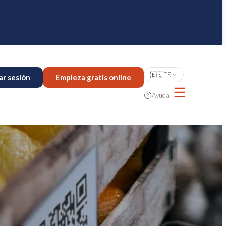
🇪🇸
ES
iar sesión
Empieza gratis online
Ayuda