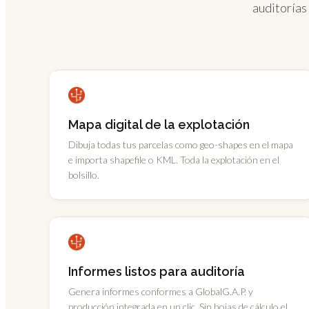
auditorías 
Mapa digital de la explotación
Dibuja todas tus parcelas como geo-shapes en el mapa
e importa shapefile o KML. Toda la explotación en el
bolsillo.
Informes listos para auditoría
Genera informes conformes a GlobalG.A.P. y
producción integrada en un clic. Sin hojas de cálculo el