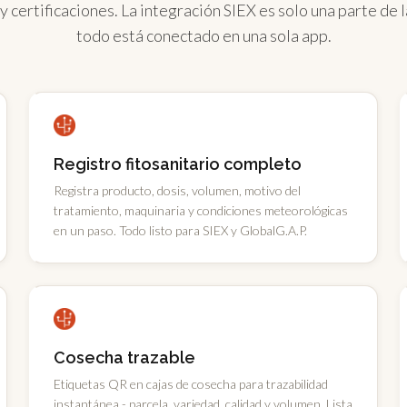
y certificaciones. La integración SIEX es solo una parte de l
todo está conectado en una sola app.
Registro fitosanitario completo
Registra producto, dosis, volumen, motivo del
tratamiento, maquinaria y condiciones meteorológicas
en un paso. Todo listo para SIEX y GlobalG.A.P.
Cosecha trazable
Etiquetas QR en cajas de cosecha para trazabilidad
instantánea - parcela, variedad, calidad y volumen. Lista