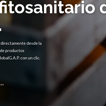
fitosanitario 
.
o directamente desde la
a de productos
balG.A.P. con un clic.
ses