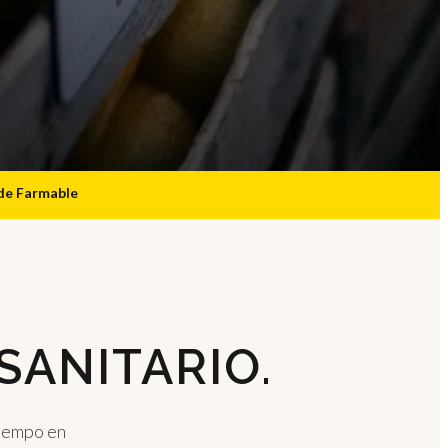
sde Farmable
SANITARIO.
tiempo en