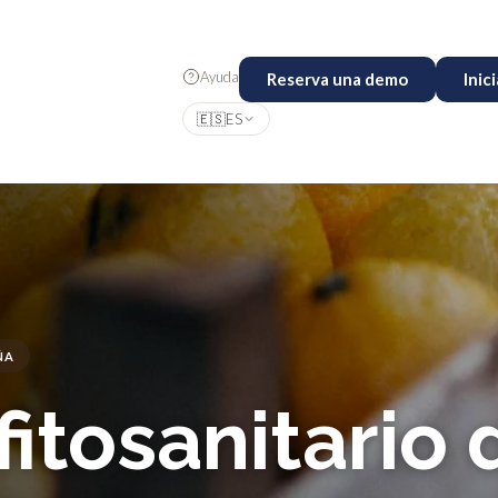
Ayuda
Reserva una demo
Inic
🇪🇸
ES
ÑA
fitosanitario 