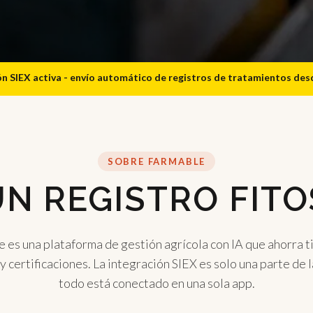
ón SIEX activa - envío automático de registros de tratamientos de
SOBRE FARMABLE
N REGISTRO FITO
 es una plataforma de gestión agrícola con IA que ahorra 
y certificaciones. La integración SIEX es solo una parte de l
todo está conectado en una sola app.