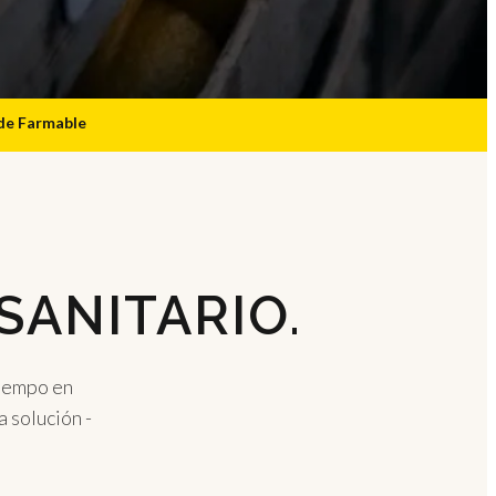
sde Farmable
SANITARIO.
tiempo en
a solución -