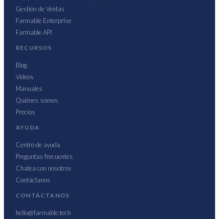
Gestión de Ventas
Farmable Enterprise
Farmable API
RECURSOS
Blog
Vídeos
Manuales
Quiénes somos
Precios
AYUDA
Centro de ayuda
Preguntas frecuentes
Chatea con nosotros
Contáctanos
CONTÁCTANOS
hello@farmable.tech