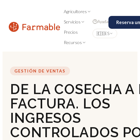
Agricultores
Ayuda
Servicios
Reserva u
Precios
🇪🇸
ES
Recursos
GESTIÓN DE VENTAS
DE LA COSECHA A 
FACTURA. LOS
INGRESOS
CONTROLADOS P