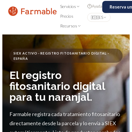
Ayuda
Servicios
Reserva u
Precios
🇪🇸
ES
Recursos
SIEX ACTIVO · REGISTRO FITOSANITARIO DIGITAL ·
ESPAÑA
El registro
fitosanitario digital
para tu naranjal.
Farmable registra cada tratamiento fitosanitario
directamente desde la parcela y lo envía a SIEX