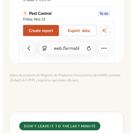
Datos de producto del Registro de Productos Fitosanitarios del MAPA, estándar
GlobalG.A.P. PPPL y registros nacionales oficiales.
DON'T LEAVE IT TO THE LAST MINUTE