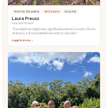
NUOVA ZELANDA
AVOCADO
INGLESE
Laura Preuss
Avocado Heaven
"
Farmable ha migliorato significativamente il nostro flusso
di lavoro e la tracciabilità durante la raccolta.
"
Leggi la storia →