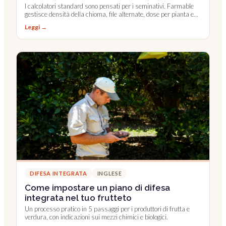
I calcolatori standard sono pensati per i seminativi. Farmable
gestisce densità della chioma, file alternate, dose per pianta e
Leaf Wall Area.
Leggi →
DIFESA INTEGRATA
INGLESE
Come impostare un piano di difesa
integrata nel tuo frutteto
Un processo pratico in 5 passaggi per i produttori di frutta e
verdura, con indicazioni sui mezzi chimici e biologici.