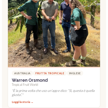
AUSTRALIA
FRUTTA TROPICALE
INGLESE
Warren Orsmond
Tropical Fruit World
"
È la prima volta che uso un'app e dico: “Sì, questa è quella
giusta”.
"
Leggi la storia →