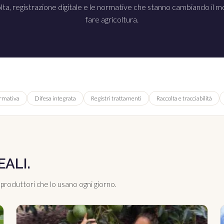
lta, registrazione digitale e le normative che stanno cambiando il m
fare agricoltura.
rmativa
Difesa integrata
Registri trattamenti
Raccolta e tracciabilità
EALI.
 produttori che lo usano ogni giorno.