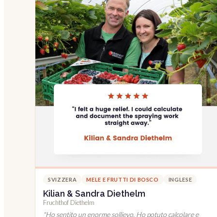
SVIZZERA
MELE E FRUTTI DI BOSCO
INGLESE
Kilian & Sandra Diethelm
Fruchthof Diethelm
"
Ho sentito un enorme sollievo. Ho potuto calcolare e