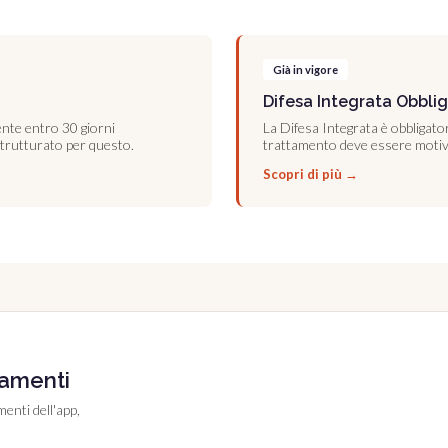
Già in vigore
Difesa Integrata Obblig
ente entro 30 giorni
La Difesa Integrata è obbligatoria
à strutturato per questo.
trattamento deve essere motiv
Scopri di più →
namenti
enti dell'app,