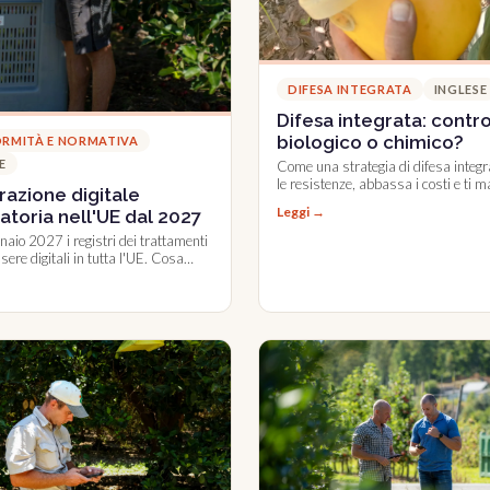
DIFESA INTEGRATA
INGLESE
Difesa integrata: contro
biologico o chimico?
RMITÀ E NORMATIVA
E
Come una strategia di difesa integr
le resistenze, abbassa i costi e ti 
razione digitale
conforme alle norme.
Leggi →
atoria nell'UE dal 2027
naio 2027 i registri dei trattamenti
ere digitali in tutta l'UE. Cosa
osa resta uguale e come prepararti.