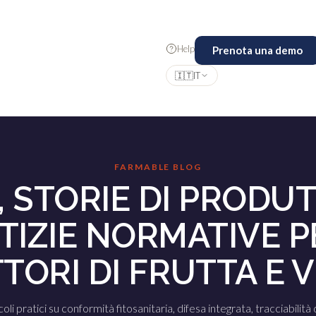
Help
Prenota una demo
🇮🇹
IT
FARMABLE BLOG
, STORIE DI PRODUT
TIZIE NORMATIVE PE
TORI DI FRUTTA E 
coli pratici su conformità fitosanitaria, difesa integrata, tracciabilità 