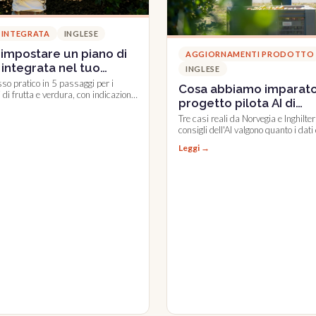
 INTEGRATA
INGLESE
impostare un piano di
AGGIORNAMENTI PRODOTTO
 integrata nel tuo
INGLESE
to
so pratico in 5 passaggi per i
Cosa abbiamo imparato
 di frutta e verdura, con indicazioni
progetto pilota AI di
chimici e biologici.
Farmable
Tre casi reali da Norvegia e Inghilterr
consigli dell'AI valgono quanto i dat
che li alimentano.
Leggi →