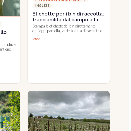
INGLESE
Etichette per i bin di raccolta:
tracciabilità dal campo alla
lavorazione
Stampa le etichette dei bin direttamente
dall'app: parcella, varietà, data di raccolta e
llo
QR code per la tracciabilità.
Leggi →
ata riduce
mantiene