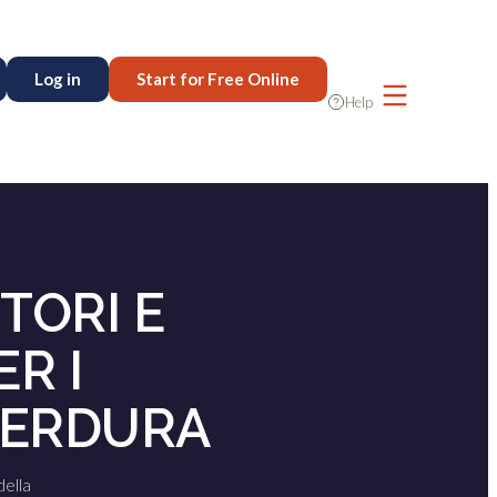
Log in
Start for Free Online
Help
TORI E
R I
VERDURA
della