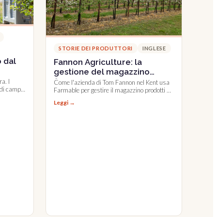
STORIE DEI PRODUTTORI
INGLESE
 dal
Fannon Agriculture: la
gestione del magazzino
fitofarmaci
a. I
Come l'azienda di Tom Fannon nel Kent usa
i di campo
Farmable per gestire il magazzino prodotti su
più siti produttivi.
Leggi →