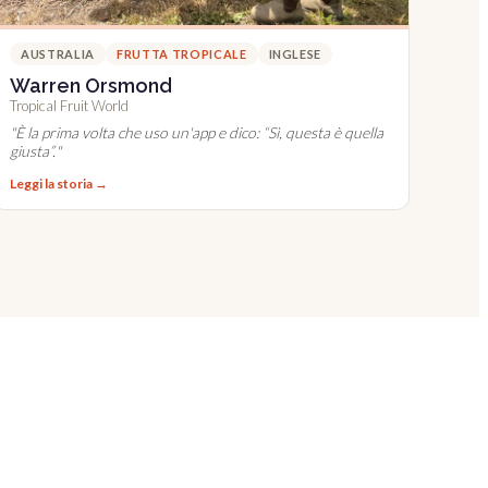
AUSTRALIA
FRUTTA TROPICALE
INGLESE
Warren Orsmond
Tropical Fruit World
"
È la prima volta che uso un'app e dico: “Sì, questa è quella
giusta”.
"
Leggi la storia →