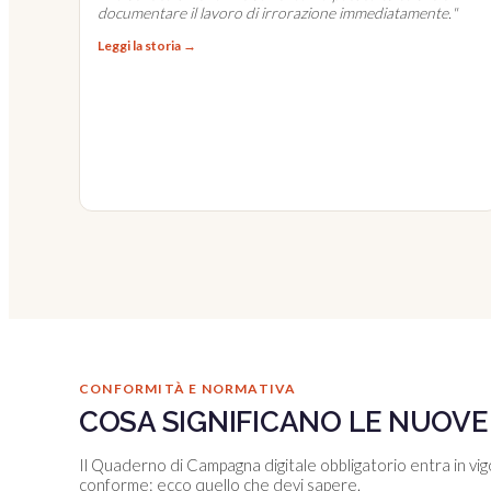
documentare il lavoro di irrorazione immediatamente.
"
Leggi la storia →
CONFORMITÀ E NORMATIVA
COSA SIGNIFICANO LE NUOVE
Il Quaderno di Campagna digitale obbligatorio entra in vig
conforme: ecco quello che devi sapere.