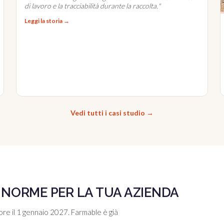
di lavoro e la tracciabilità durante la raccolta.
"
Leggi la storia →
Vedi tutti i casi studio →
 NORME PER LA TUA AZIENDA
ore il 1 gennaio 2027. Farmable è già