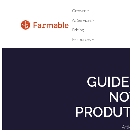
Grower
Ag Services
Pricing
Resources
GUIDE
NO
PRODUT
Arti