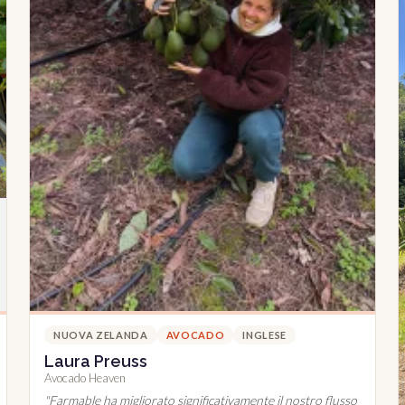
NUOVA ZELANDA
AVOCADO
INGLESE
Laura Preuss
Avocado Heaven
"
Farmable ha migliorato significativamente il nostro flusso