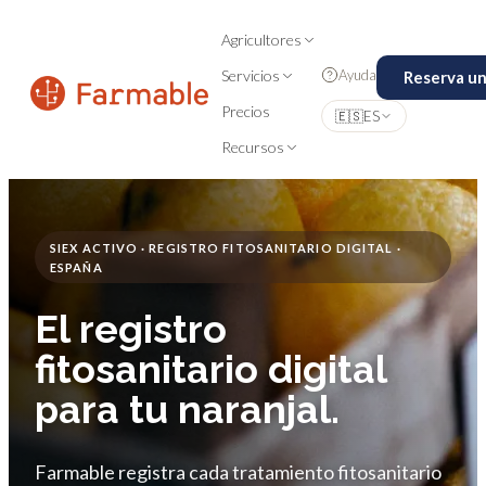
Agricultores
Ayuda
Servicios
Reserva u
Precios
🇪🇸
ES
Recursos
SIEX ACTIVO · REGISTRO FITOSANITARIO DIGITAL ·
ESPAÑA
El registro
fitosanitario digital
para tu naranjal.
Farmable registra cada tratamiento fitosanitario