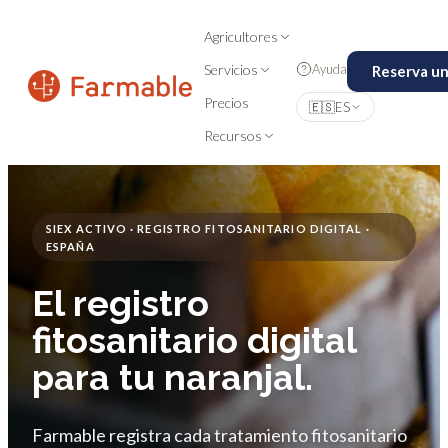
Agricultores
Ayuda
Servicios
Reserva u
Precios
🇪🇸
ES
Recursos
SIEX ACTIVO · REGISTRO FITOSANITARIO DIGITAL ·
ESPAÑA
El registro
fitosanitario digital
para tu naranjal.
Farmable registra cada tratamiento fitosanitario